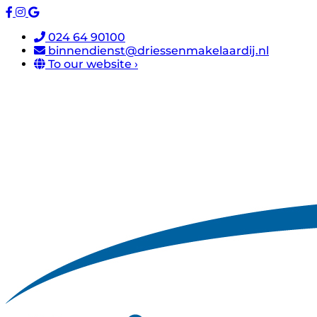
024 64 90100
binnendienst@driessenmakelaardij.nl
To our website ›