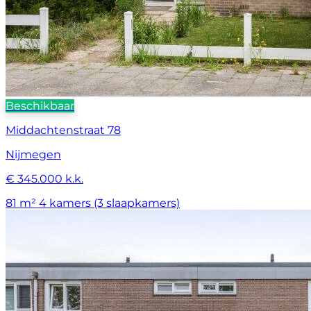
Beschikbaar
Middachtenstraat 78
Nijmegen
€ 345.000 k.k.
81 m²
4 kamers (3 slaapkamers)