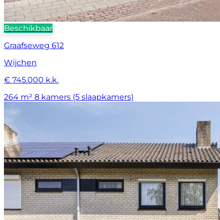
Beschikbaar
Graafseweg 612
Wijchen
€ 745.000 k.k.
264 m²
8 kamers (5 slaapkamers)