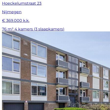
Hoeckelumstraat 23
Nijmegen
€ 369.000 k.k.
76 m²
4 kamers (3 slaapkamers)