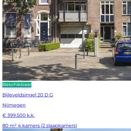
Beschikbaar
Bijleveldsingel 20 D G
Nijmegen
€ 399.500 k.k.
80 m²
4 kamers (2 slaapkamers)