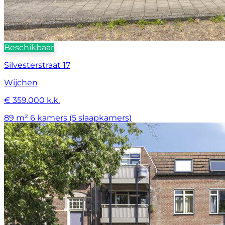
Beschikbaar
Silvesterstraat 17
Wijchen
€ 359.000 k.k.
89 m²
6 kamers (5 slaapkamers)